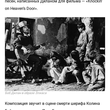
песен, написанных Диланом для фильма — «Knockin’
on Heaven’s Door».
Боб Дилан в образе Элиаса
Композиция звучит в сцене смерти шерифа Колина