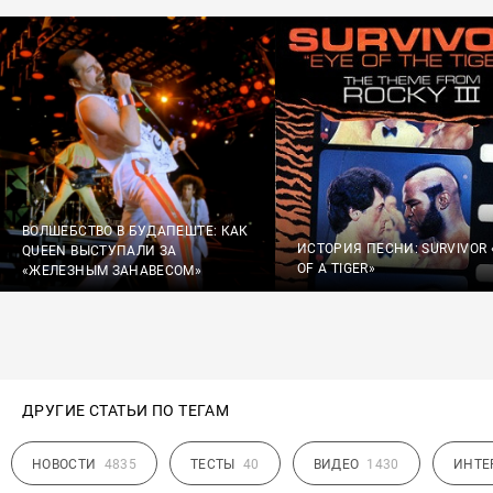
ВОЛШЕБСТВО В БУДАПЕШТЕ: КАК
ИСТОРИЯ ПЕСНИ: SURVIVOR 
QUEEN ВЫСТУПАЛИ ЗА
OF A TIGER»
«ЖЕЛЕЗНЫМ ЗАНАВЕСОМ»
ДРУГИЕ СТАТЬИ ПО ТЕГАМ
НОВОСТИ
4835
ТЕСТЫ
40
ВИДЕО
1430
ИНТЕ