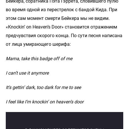
Бейкера, соратника Пэта Гэррета, словившего пулю
во время одной из перестрелок с бандой Кида. При
этом сам момент смерти Бейкера мы не видим.
«Knockin’ on Heaven’s Door» становится отражением
предчувствия скорого конца. По сути песня написана
от лица умирающего шерифа:
Mama, take this badge off of me
I can’t use it anymore
It’s gettin’ dark, too dark for me to see
I feel like I’m knockin’ on heaven’s door