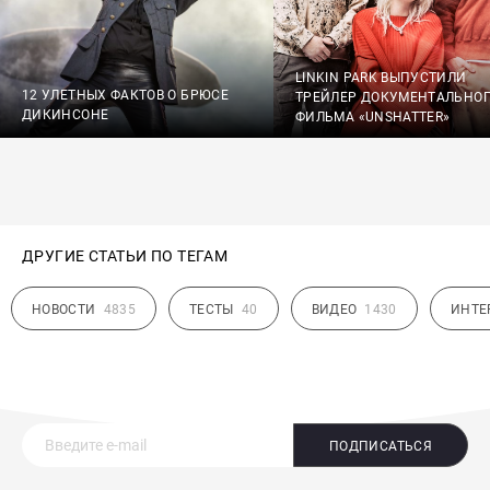
LINKIN PARK ВЫПУСТИЛИ
12 УЛЕТНЫХ ФАКТОВ О БРЮСЕ
ТРЕЙЛЕР ДОКУМЕНТАЛЬНО
ДИКИНСОНЕ
ФИЛЬМА «UNSHATTER»
ДРУГИЕ СТАТЬИ ПО ТЕГАМ
НОВОСТИ
4835
ТЕСТЫ
40
ВИДЕО
1430
ИНТЕ
ПОДПИСАТЬСЯ