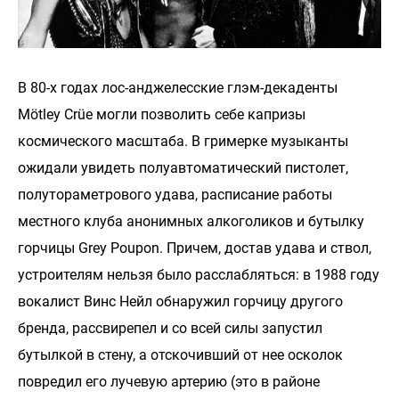
В 80-х годах лос-анджелесские глэм-декаденты
Mötley Crüe могли позволить себе капризы
космического масштаба. В гримерке музыканты
ожидали увидеть полуавтоматический пистолет,
полутораметрового удава, расписание работы
местного клуба анонимных алкоголиков и бутылку
горчицы Grey Poupon. Причем, достав удава и ствол,
устроителям нельзя было расслабляться: в 1988 году
вокалист Винс Нейл обнаружил горчицу другого
бренда, рассвирепел и со всей силы запустил
бутылкой в стену, а отскочивший от нее осколок
повредил его лучевую артерию (это в районе