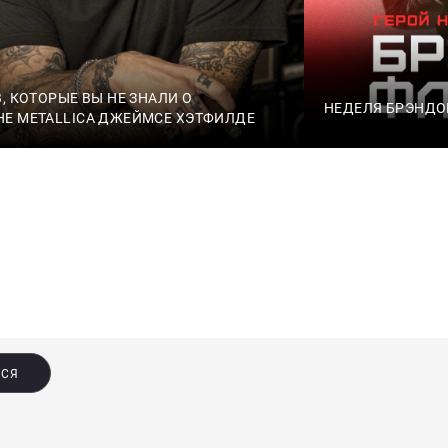
, КОТОРЫЕ ВЫ НЕ ЗНАЛИ О
НЕДЕЛЯ БРЭНДО
Е METALLICA ДЖЕЙМСЕ ХЭТФИЛДЕ
ЬСЯ