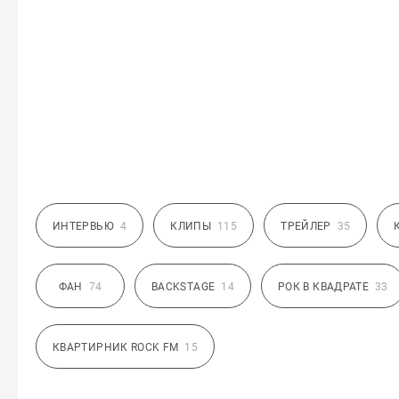
ИНТЕРВЬЮ
4
КЛИПЫ
115
ТРЕЙЛЕР
35
ФАН
74
BACKSTAGE
14
РОК В КВАДРАТЕ
33
КВАРТИРНИК ROCK FM
15