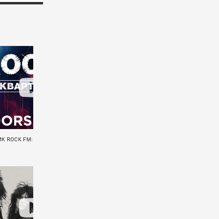
К ROCK FM: DOORSLOVERS // THE
КВАРТИРНИК ROCK FM: EAZZY TOP // ZZ T