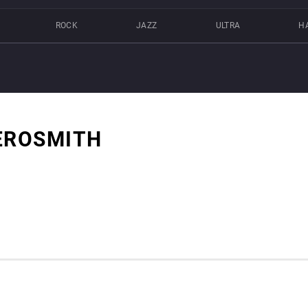
ROCK
JAZZ
ULTRA
Н
EROSMITH