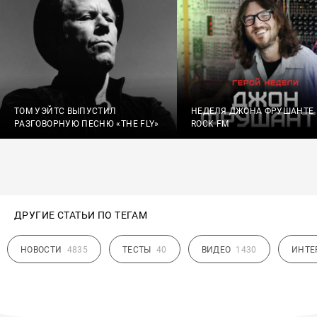
ТОМ УЭЙТС ВЫПУСТИЛ
НЕДЕЛЯ ДЖОНА ФРУШАНТЕ
РАЗГОВОРНУЮ ПЕСНЮ «THE FLY»
ROCK FM
ДРУГИЕ СТАТЬИ ПО ТЕГАМ
НОВОСТИ
4835
ТЕСТЫ
40
ВИДЕО
1430
ИНТЕ