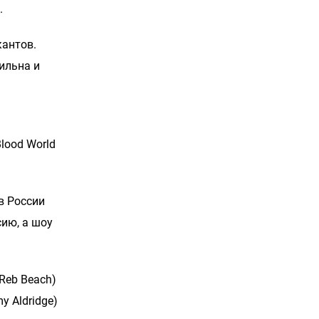
.
кантов.
сильна и
lood World
в России
сию, а шоу
Reb Beach)
y Aldridge)