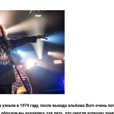
узнали в 1974 году, после выхода альбома Burn очень по
м образом вы научились так петь, что смогли успешно зан