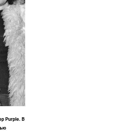
p Purple. В
тью