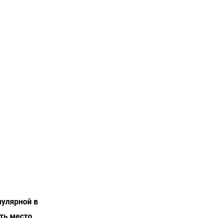
пулярной в
ять место