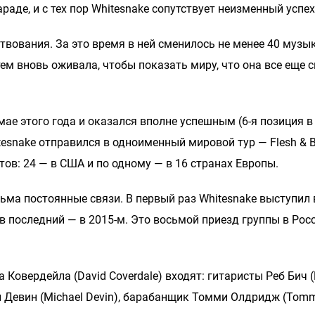
раде, и с тех пор Whitesnake сопутствует неизменный успех
твования. За это время в ней сменилось не менее 40 музы
тем вновь оживала, чтобы показать миру, что она все еще 
ае этого года и оказался вполне успешным (6-я позиция в
itesnake отправился в одноименный мировой тур — Flesh & B
ртов: 24 — в США и по одному — в 16 странах Европы.
ьма постоянные связи. В первый раз Whitesnake выступил 
, в последний — в 2015-м. Это восьмой приезд группы в Рос
 Ковердейла (David Coverdale) входят: гитаристы Реб Бич (
кл Девин (Michael Devin), барабанщик Томми Олдридж (Tomm