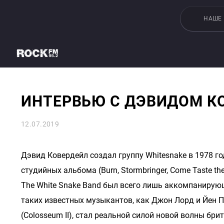
НАШЕ
ИНТЕРВЬЮ С ДЭВИДОМ К
12.07.2019
Дэвид Ковердейл создал группу Whitesnake в 1978 год
студийных альбома (Burn, Stormbringer, Come Taste t
The White Snake Band был всего лишь аккомпанирующ
таких известных музыкантов, как Джон Лорд и Йен Па
(Colosseum II), стал реальной силой новой волны бри