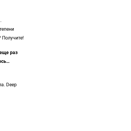
.
степени
? Получите!
 еще раз
ось…
а. Deep