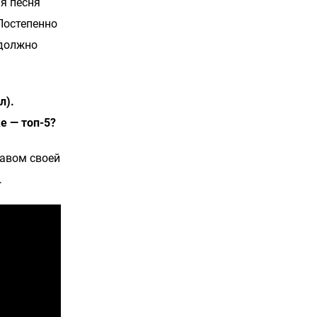
ая песня
 Постепенно
 должно
л).
e — топ-5?
тавом своей
…