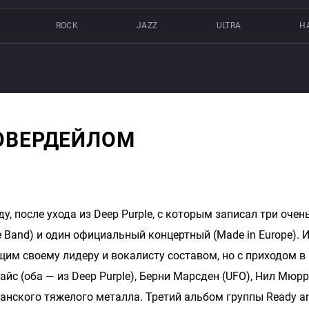
ROCK
JAZZ
ULTRA
Н
ОВЕРДЕЙЛОМ
у, после ухода из Deep Purple, с которым записал три оче
he Band) и один официальный концертный (Made in Europe).
им своему лидеру и вокалисту составом, но с приходом в 
йс (оба — из Deep Purple), Берни Марсден (UFO), Нил Мюр
танского тяжелого металла. Третий альбом группы Ready an’