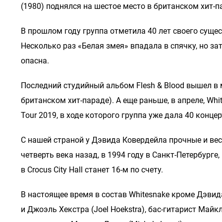
(1980) поднялся на шестое место в британском хит-па
В прошлом году группа отметила 40 лет своего сущес
Несколько раз «Белая змея» впадала в спячку, но за
опасна.
Последний студийный альбом Flesh & Blood вышел в м
британском хит-параде). А еще раньше, в апреле, Wh
Tour 2019, в ходе которого группа уже дала 40 конце
С нашей страной у Дэвида Ковердейла прочные и вес
четверть века назад, в 1994 году в Санкт-Петербурге
в Crocus City Hall станет 16-м по счету.
В настоящее время в состав Whitesnake кроме Дэвида
и Джоэль Хекстра (Joel Hoekstra), бас-гитарист Май