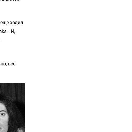
 еще ходил
nks… И,
о
но, все