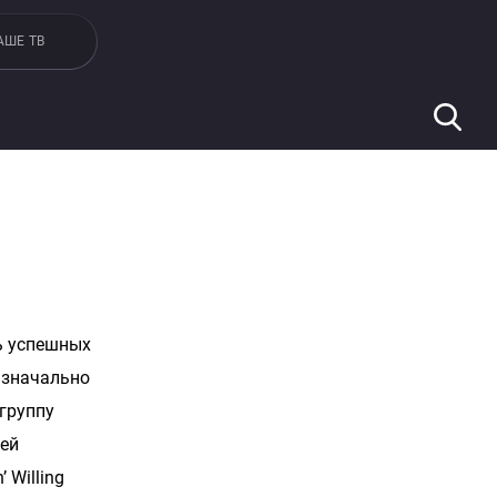
АШЕ ТВ
нь успешных
 Изначально
группу
рей
 Willing