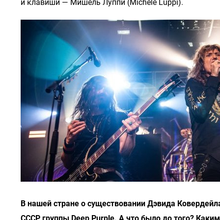
и клавиши — Мишель Луппи (Michele Luppi).
В нашей стране о существовании Дэвида Ковердейла 
СССР группы Deep Purple. А что было до того? Каки