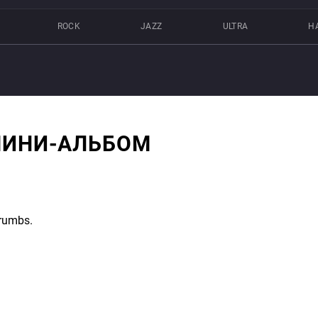
ROCK
JAZZ
ULTRA
Н
МИНИ-АЛЬБОМ
rumbs.