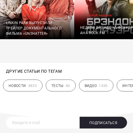
LINKIN PARK ВЫПУСТИЛИ
НЕДЕЛЯ БРЭНДОНА ФЛАУЭ
ТРЕЙЛЕР ДОКУМЕНТАЛЬНОГО
АНА ROCK FM
ФИЛЬМА «UNSHATTER»
ДРУГИЕ СТАТЬИ ПО ТЕГАМ
НОВОСТИ
4835
ТЕСТЫ
40
ВИДЕО
1430
ИНТЕ
ПОДПИСАТЬСЯ