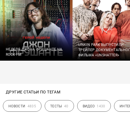
LINKIN PARK ВЫПУСТИЛИ
НЕДЕЛЯ ДЖОНА ФРУШАНТЕ НА
ТРЕЙЛЕР ДОКУМЕНТАЛЬНО
ROCK FM
ФИЛЬМА «UNSHATTER»
ДРУГИЕ СТАТЬИ ПО ТЕГАМ
НОВОСТИ
4835
ТЕСТЫ
40
ВИДЕО
1430
ИНТЕ