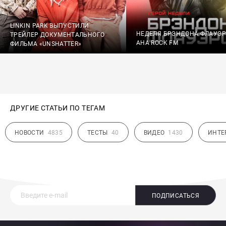
LINKIN PARK ВЫПУСТИЛИ
НЕДЕЛЯ БРЭНДОНА ФЛАУЭ
ТРЕЙЛЕР ДОКУМЕНТАЛЬНОГО
АНА ROCK FM
ФИЛЬМА «UNSHATTER»
ДРУГИЕ СТАТЬИ ПО ТЕГАМ
НОВОСТИ
4835
ТЕСТЫ
40
ВИДЕО
1430
ИНТЕ
ПОДПИСАТЬСЯ