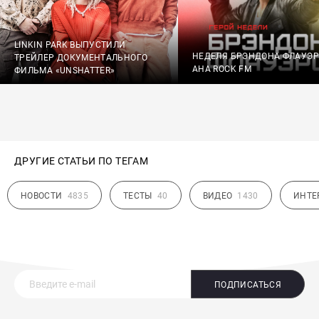
LINKIN PARK ВЫПУСТИЛИ
НЕДЕЛЯ БРЭНДОНА ФЛАУЭ
ТРЕЙЛЕР ДОКУМЕНТАЛЬНОГО
АНА ROCK FM
ФИЛЬМА «UNSHATTER»
ДРУГИЕ СТАТЬИ ПО ТЕГАМ
НОВОСТИ
4835
ТЕСТЫ
40
ВИДЕО
1430
ИНТЕ
ПОДПИСАТЬСЯ